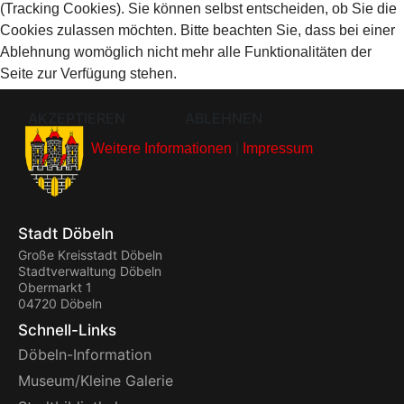
(Tracking Cookies). Sie können selbst entscheiden, ob Sie die
Cookies zulassen möchten. Bitte beachten Sie, dass bei einer
Ablehnung womöglich nicht mehr alle Funktionalitäten der
Seite zur Verfügung stehen.
AKZEPTIEREN
ABLEHNEN
Weitere Informationen
|
Impressum
Stadt Döbeln
Große Kreisstadt Döbeln
Stadtverwaltung Döbeln
Obermarkt 1
04720 Döbeln
Schnell-Links
Döbeln-Information
Museum/Kleine Galerie