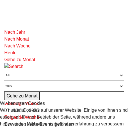
Nach Jahr
Nach Monat
Nach Woche
Heute
Gehe zu Monat
Gehe zu Monat
Wir benutzen Cookies
Vorherige Woche
Wir nutzen Cookies auf unserer Website. Einige von ihnen sind
07 - 13 Juli, 2025
essenziell für den Betrieb der Seite, während andere uns
Folgende Woche
helfen, diese Website und die Nutzererfahrung zu verbessern
Es wurden keine Events gefunden