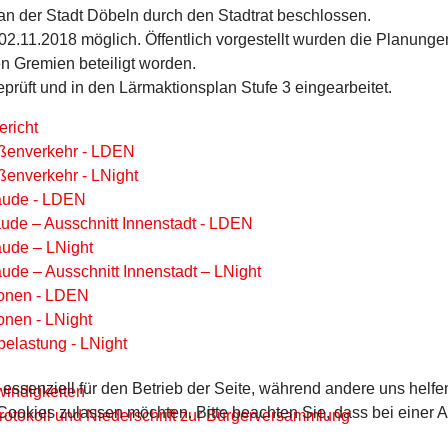
an der Stadt Döbeln durch den Stadtrat beschlossen.
 02.11.2018 möglich. Öffentlich vorgestellt wurden die Planun
en Gremien beteiligt worden.
rüft und in den
Lärmaktionsplan Stufe 3
eingearbeitet.
ericht
raßenverkehr - LDEN
aßenverkehr - LNight
bäude - LDEN
äude – Ausschnitt Innenstadt - LDEN
äude – LNight
äude – Ausschnitt Innenstadt – LNight
rsonen - LDEN
onen - LNight
elastung - LNight
 essenziell für den Betrieb der Seite, während andere uns helf
windigkeiten
 Cookies zulassen möchten. Bitte beachten Sie, dass bei einer 
otokoll und Niederschrift zur Bürgerversammlung