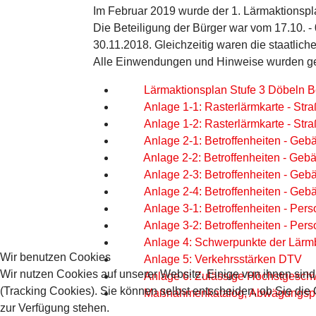
Im Februar 2019 wurde der 1. Lärmaktionspl
Die Beteiligung der Bürger war vom 17.10. -
30.11.2018. Gleichzeitig waren die staatlich
Alle Einwendungen und Hinweise wurden gep
Lärmaktionsplan Stufe 3 Döbeln B
Anlage 1-1: Rasterlärmkarte - St
Anlage 1-2: Rasterlärmkarte - Str
Anlage 2-1: Betroffenheiten - Ge
Anlage 2-2: Betroffenheiten - Geb
Anlage 2-3: Betroffenheiten - Geb
Anlage 2-4: Betroffenheiten - Geb
Anlage 3-1: Betroffenheiten - Pe
Anlage 3-2: Betroffenheiten - Pers
Anlage 4: Schwerpunkte der Lärmb
Wir benutzen Cookies
Anlage 5: Verkehrsstärken DTV
Wir nutzen Cookies auf unserer Website. Einige von ihnen sind
Anlage 6: Zulässige Höchstgesch
(Tracking Cookies). Sie können selbst entscheiden, ob Sie die
Maßnahmenkatalog
, Abwägungspr
zur Verfügung stehen.