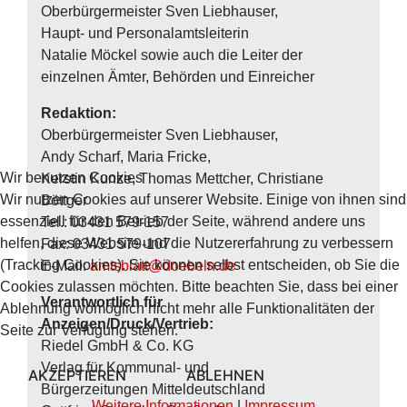
Oberbürgermeister Sven Liebhauser,
Haupt- und Personalamtsleiterin
Natalie Möckel sowie auch die Leiter der
einzelnen Ämter, Behörden und Einreicher
Redaktion:
Oberbürgermeister Sven Liebhauser,
Andy Scharf, Maria Fricke,
Wir benutzen Cookies
Kerstin Kunze, Thomas Mettcher, Christiane
Wir nutzen Cookies auf unserer Website. Einige von ihnen sind
Böttger
essenziell für den Betrieb der Seite, während andere uns
Tel.: 03431 579-157
helfen, diese Website und die Nutzererfahrung zu verbessern
Fax: 03431 579-107
(Tracking Cookies). Sie können selbst entscheiden, ob Sie die
E-Mail:
amtsblatt@doebeln.de
Cookies zulassen möchten. Bitte beachten Sie, dass bei einer
Verantwortlich für
Ablehnung womöglich nicht mehr alle Funktionalitäten der
Anzeigen/Druck/Vertrieb:
Seite zur Verfügung stehen.
Riedel GmbH & Co. KG
Verlag für Kommunal- und
AKZEPTIEREN
ABLEHNEN
Bürgerzeitungen Mitteldeutschland
Weitere Informationen
|
Impressum