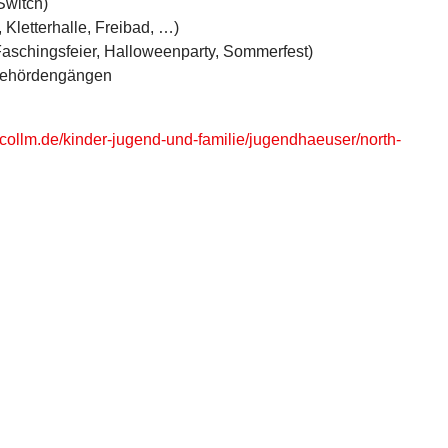
Switch)
 Kletterhalle, Freibad, …)
aschingsfeier, Halloweenparty, Sommerfest)
 Behördengängen
-collm.de/kinder-jugend-und-familie/jugendhaeuser/north-