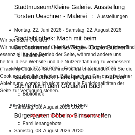
Stadtmuseum/Kleine Galerie: Ausstellung
Torsten Ueschner - Malerei
:: Ausstellungen
Montag, 22. Juni 2026 - Samstag, 22. August 2026
Stadtbibliothek: Mach mit beim
Wir benutzen Cookies
Buchsommer "Heiße Tage - Coole Bücher"
Wir nutzen Cookies auf unserer Website. Einige von ihnen sind
essenziell für den Betrieb der Seite, während andere uns
:: Bibliothek
helfen, diese Website und die Nutzererfahrung zu verbessern
Montag, 27. Juli 2026 - Freitag, 14. August 2026
(Tracking Cookies). Sie können selbst entscheiden, ob Sie die
Cookies zulassen möchten. Bitte beachten Sie, dass bei einer
Stadtbibliothek: Ferienprogramm "Auf der
Ablehnung womöglich nicht mehr alle Funktionalitäten der
Suche nach dem Goldenen Buch"
Seite zur Verfügung stehen.
:: Bibliothek
AKZEPTIEREN
ABLEHNEN
Samstag, 08. August 2026 10:00
Bürgergarten Döbeln: Simsontreffen
Weitere Informationen
|
Impressum
:: Familienangebote
Samstag, 08. August 2026 20:30