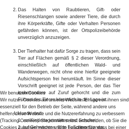
Das Halten von Raubtieren, Gift- oder
Riesenschlangen sowie anderer Tiere, die durch
ihre Körperkräfte, Gifte oder Verhalten Personen
gefährden können, ist der Ortspolizeibehörde
unverzüglich anzuzeigen.
Der Tierhalter hat dafür Sorge zu tragen, dass sein
Tier auf Flächen gemäß § 2 dieser Verordnung,
einschließlich auf öffentlichen Wald- und
Wanderwegen, nicht ohne eine hierfür geeignete
Aufsichtsperson frei herumläuft. Im Sinne dieser
Vorschrift geeignet ist jede Person, der das Tier
insbesondere auf Zuruf gehorcht und die zum
Wir benutzen Cookies
Führen des Tieres körperlich in der Lage ist.
Wir nutzen Cookies auf unserer Website. Einige von ihnen sind
essenziell für den Betrieb der Seite, während andere uns
Hunde sind:
helfen, diese Website und die Nutzererfahrung zu verbessern
1. vor Kindertagesstätten und Schulen;
(Tracking Cookies). Sie können selbst entscheiden, ob Sie die
2. auf Gehwegen und in Fußgängerzonen;
Cookies zulassen möchten. Bitte beachten Sie, dass bei einer