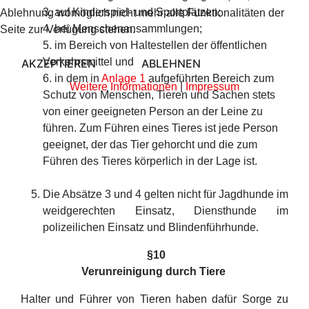
3. auf Kinderspiel- und Sportplätzen;
Ablehnung womöglich nicht mehr alle Funktionalitäten der
4. bei Menschenansammlungen;
Seite zur Verfügung stehen.
5. im Bereich von Haltestellen der öffentlichen
Verkehrsmittel und
AKZEPTIEREN
ABLEHNEN
6. in dem in
Anlage 1
aufgeführten Bereich zum
Weitere Informationen
|
Impressum
Schutz von Menschen, Tieren und Sachen stets
von einer geeigneten Person an der Leine zu
führen. Zum Führen eines Tieres ist jede Person
geeignet, der das Tier gehorcht und die zum
Führen des Tieres körperlich in der Lage ist.
Die Absätze 3 und 4 gelten nicht für Jagdhunde im
weidgerechten Einsatz, Diensthunde im
polizeilichen Einsatz und Blindenführhunde.
§
10
Verunreinigung durch Tiere
Halter und Führer von Tieren haben dafür Sorge zu