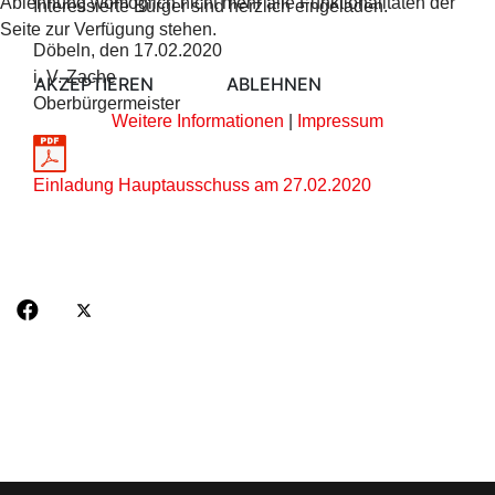
Ablehnung womöglich nicht mehr alle Funktionalitäten der
Interessierte Bürger sind herzlich eingeladen.
Seite zur Verfügung stehen.
Döbeln, den 17.02.2020
i. V. Zache
AKZEPTIEREN
ABLEHNEN
Oberbürgermeister
Weitere Informationen
|
Impressum
Einladung Hauptausschuss am 27.02.2020