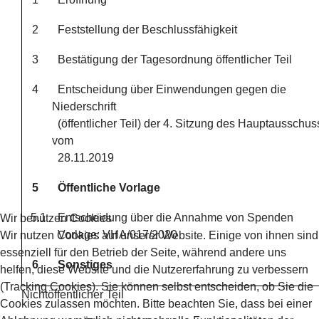
2
Feststellung der Beschlussfähigkeit
3
Bestätigung der Tagesordnung öffentlicher Teil
4
Entscheidung über Einwendungen gegen die
Niederschrift
(öffentlicher Teil) der 4. Sitzung des Hauptausschu
vom
28.11.2019
5
Öffentliche Vorlage
5.1
Entscheidung über die Annahme von Spenden
Wir benutzen Cookies
Vorlage: VHA/017/2020
Wir nutzen Cookies auf unserer Website. Einige von ihnen sind
essenziell für den Betrieb der Seite, während andere uns
6
Sonstiges
helfen, diese Website und die Nutzererfahrung zu verbessern
(Tracking Cookies). Sie können selbst entscheiden, ob Sie die
Nichtöffentlicher Teil
Cookies zulassen möchten. Bitte beachten Sie, dass bei einer