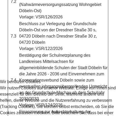
7.2
(Nahwärmeversorgungssatzung Wohngebiet
Döbeln-Ost)
Vorlage: VSR/126/2026
Beschluss zur Verlegung der Grundschule
Döbeln-Ost von der Dresdner Straße 30 s,
7.3
04720 Döbeln nach Dresdner Straße 30 z,
04720 Döbeln
Vorlage: VSR/122/2026
Bestätigung der Schulnetzplanung des
Landkreises Mittelsachsen für
allgemeinbildende Schulen der Stadt Döbeln für
die Jahre 2026 - 2036 und Einvernehmen zum
7.4
Kooperationsverbund Döbeln sowie zum
Wir benutzen Cookies
eventuellen jahrgangsübergreifenden Unterricht
Wir nutzen Cookies auf unserer Website. Einige von ihnen sind
an der Grundschule Mochau ab dem Schuljahr
essenziell für den Betrieb der Seite, während andere uns
2032/2033
helfen, diese Website und die Nutzererfahrung zu verbessern
Vorlage: VSR/124/2026
(Tracking Cookies). Sie können selbst entscheiden, ob Sie die
Finanzierung zur Aufrechterhaltung der
Cookies zulassen möchten. Bitte beachten Sie, dass bei einer