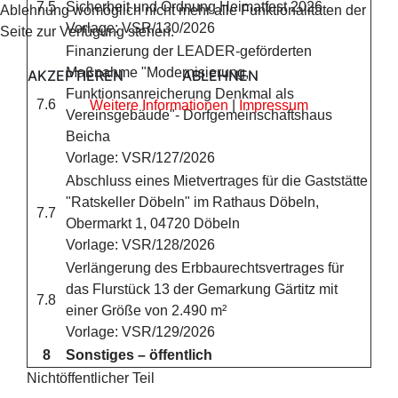
7.5
Sicherheit und Ordnung Heimatfest 2026
Ablehnung womöglich nicht mehr alle Funktionalitäten der
Vorlage: VSR/130/2026
Seite zur Verfügung stehen.
Finanzierung der LEADER-geförderten
Maßnahme "Modernisierung,
AKZEPTIEREN
ABLEHNEN
Funktionsanreicherung Denkmal als
7.6
Weitere Informationen
|
Impressum
Vereinsgebäude"- Dorfgemeinschaftshaus
Beicha
Vorlage: VSR/127/2026
Abschluss eines Mietvertrages für die Gaststätte
"Ratskeller Döbeln" im Rathaus Döbeln,
7.7
Obermarkt 1, 04720 Döbeln
Vorlage: VSR/128/2026
Verlängerung des Erbbaurechtsvertrages für
das Flurstück 13 der Gemarkung Gärtitz mit
7.8
einer Größe von 2.490 m²
Vorlage: VSR/129/2026
8
Sonstiges – öffentlich
Nichtöffentlicher Teil