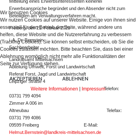
Mitteilung eines Erwerbsinteressenten keinerlei
Erwerbsansprüche begründet und den Absender nicht zum
Wir benutzen Cookies
Beteiligten am Verwaltungsverfahren macht.
Wir nutzen Cookies auf unserer Website. Einige von ihnen sind
essenziell für den Betrieb der Seite, während andere uns
Freiberg, den 21. Februar 2023
helfen, diese Website und die Nutzererfahrung zu verbessern
i. A. Dr. Bernstein
(Tracking Cookies). Sie können selbst entscheiden, ob Sie die
Sachbearbeiter
Cookies zulassen möchten. Bitte beachten Sie, dass bei einer
Ablehnung womöglich nicht mehr alle Funktionalitäten der
Landratsamt Mittelsachsen
Seite zur Verfügung stehen.
Abteilung Umwelt, Forst und Landwirtschaft
Referat Forst, Jagd und Landwirtschaft
AKZEPTIEREN
ABLEHNEN
Leipziger Straße 4
Weitere Informationen
|
Impressum
Telefon:
03731 799 4094
Zimmer A 006 im
Altneubau Telefax:
03731 799 4086
09599 Freiberg E-Mail:
Helmut.Bernstein@landkreis-mittelsachsen.de