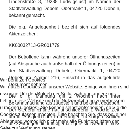
Lindenstraße 3, 19288 Ludwigslust) im Namen der
Stadtverwaltung Döbeln, Obermarkt 1, 04720 Döbeln,
bekannt gemacht.
Die o.g. Angelegenheit bezieht sich auf folgendes
Aktenzeichen:
KK00032713-GR001779
Der Betroffene kann während unserer Öffnungszeiten
(auf Absprache auch außerhalb der Öffnungszeiten) in
der Stadtverwaltung Döbeln, Obermarkt 1, 04720
Döbeln im Zimmer 216, Einsicht in das aufgeführte
Wir benutzen Cookies
Dokument nehmen.
Wir nutzen Cookies auf unserer Website. Einige von ihnen sind
essenziell für den Betrieb der Seite, während andere uns
Die o. g. Mahnung gilt 2 Wochen nach ihrer
helfen, diese Website und die Nutzererfahrung zu verbessern
Bekanntmachung als zugestellt und bekannt gegeben.
(Tracking Cookies). Sie können selbst entscheiden, ob Sie die
Der Steuerpflichtige hat anschließend 1 Woche Zeit,
Cookies zulassen möchten. Bitte beachten Sie, dass bei einer
um für Ausgleich der Forderungen zu sorgen. Sollten
Ablehnung womöglich nicht mehr alle Funktionalitäten der
die Zahlungen nicht fristgemäß geleistet werden, muss
Seite zur Verfügung stehen.