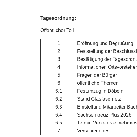
Tagesordnung:
Öffentlicher Teil
1
Eröffnung und Begrüßung
2
Feststellung der Beschlussf
3
Bestätigung der Tagesordnu
4
Informationen Ortsvorsteher
5
Fragen der Bürger
6
öffentliche Themen
6.1
Festumzug in Döbeln
6.2
Stand Glasfasernetz
6.3
Einstellung Mitarbeiter Bau
6.4
Sachsenkreuz Plus 2026
6.5
Termin Verkehrsteilnehmer
7
Verschiedenes