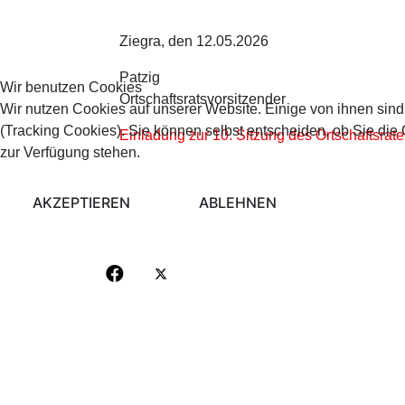
Ziegra, den 12.05.2026
Patzig
Wir benutzen Cookies
Ortschaftsratsvorsitzender
Wir nutzen Cookies auf unserer Website. Einige von ihnen sind
(Tracking Cookies). Sie können selbst entscheiden, ob Sie die
Einladung zur 10. Sitzung des Ortschaftsrat
zur Verfügung stehen.
AKZEPTIEREN
ABLEHNEN