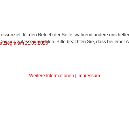
 essenziell für den Betrieb der Seite, während andere uns helf
 Cookies zulassen möchten. Bitte beachten Sie, dass bei einer 
es Ziegra am 21.05.2026
Weitere Informationen
|
Impressum