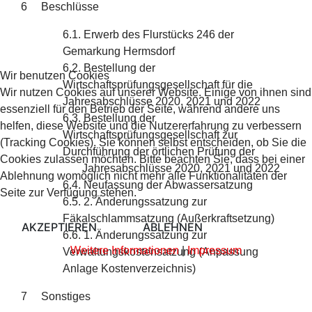
6 Beschlüsse
6.1. Erwerb des Flurstücks 246 der
Gemarkung Hermsdorf
6.2. Bestellung der
Wir benutzen Cookies
Wirtschaftsprüfungsgesellschaft für die
Wir nutzen Cookies auf unserer Website. Einige von ihnen sind
Jahresabschlüsse 2020, 2021 und 2022
essenziell für den Betrieb der Seite, während andere uns
6.3. Bestellung der
helfen, diese Website und die Nutzererfahrung zu verbessern
Wirtschaftsprüfungsgesellschaft zur
(Tracking Cookies). Sie können selbst entscheiden, ob Sie die
Durchführung der örtlichen Prüfung der
Cookies zulassen möchten. Bitte beachten Sie, dass bei einer
Jahresabschlüsse 2020, 2021 und 2022
Ablehnung womöglich nicht mehr alle Funktionalitäten der
6.4. Neufassung der Abwassersatzung
Seite zur Verfügung stehen.
6.5. 2. Änderungssatzung zur
Fäkalschlammsatzung (Außerkraftsetzung)
AKZEPTIEREN
ABLEHNEN
6.6. 1. Änderungssatzung zur
Weitere Informationen
|
Impressum
Verwaltungskostensatzung (Anpassung
Anlage Kostenverzeichnis)
7 Sonstiges