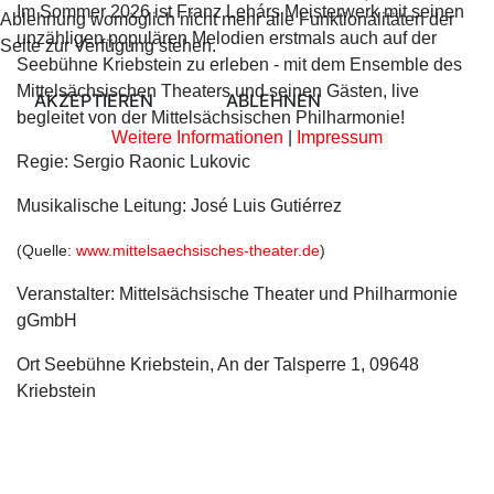
Im Sommer 2026 ist Franz Lehárs Meisterwerk mit seinen
Ablehnung womöglich nicht mehr alle Funktionalitäten der
unzähligen populären Melodien erstmals auch auf der
Seite zur Verfügung stehen.
Seebühne Kriebstein zu erleben - mit dem Ensemble des
Mittelsächsischen Theaters und seinen Gästen, live
AKZEPTIEREN
ABLEHNEN
begleitet von der Mittelsächsischen Philharmonie!
Weitere Informationen
|
Impressum
Regie: Sergio Raonic Lukovic
Musikalische Leitung: José Luis Gutiérrez
(Quelle:
www.mittelsaechsisches-theater.de
)
Veranstalter: Mittelsächsische Theater und Philharmonie
gGmbH
Ort
Seebühne Kriebstein, An der Talsperre 1, 09648
Kriebstein