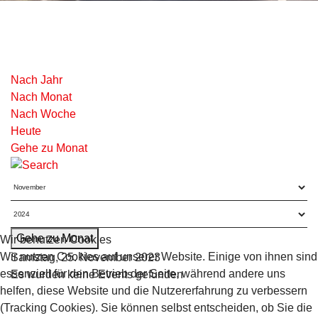
Nach Jahr
Nach Monat
Nach Woche
Heute
Gehe zu Monat
Gehe zu Monat
Wir benutzen Cookies
Wir nutzen Cookies auf unserer Website. Einige von ihnen sind
Samstag, 25. November 2023
essenziell für den Betrieb der Seite, während andere uns
Es wurden keine Events gefunden
helfen, diese Website und die Nutzererfahrung zu verbessern
(Tracking Cookies). Sie können selbst entscheiden, ob Sie die