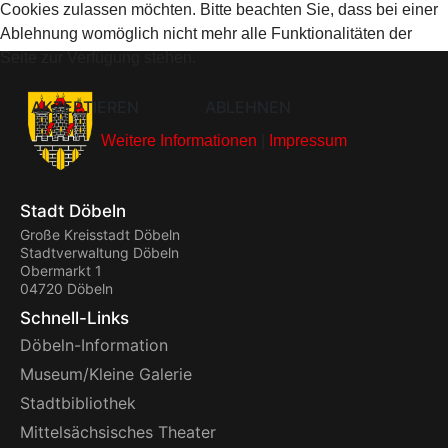
Cookies zulassen möchten. Bitte beachten Sie, dass bei einer
Ablehnung womöglich nicht mehr alle Funktionalitäten der
Seite zur Verfügung stehen.
AKZEPTIEREN
ABLEHNEN
Weitere Informationen
|
Impressum
Stadt Döbeln
Große Kreisstadt Döbeln
Stadtverwaltung Döbeln
Obermarkt 1
04720 Döbeln
Schnell-Links
Döbeln-Information
Museum/Kleine Galerie
Stadtbibliothek
Mittelsächsisches Theater