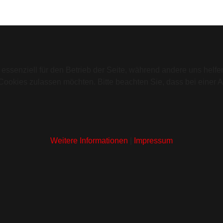
 essenziell für den Betrieb der Seite, während andere uns helf
 Cookies zulassen möchten. Bitte beachten Sie, dass bei einer 
Weitere Informationen
|
Impressum