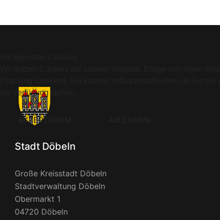
Wir benutzen Cookies
Wir nutzen Cookies auf unserer Website. Einige von ihnen sind
(Tracking Cookies). Sie können selbst entscheiden, ob Sie die
zur Verfügung stehen.
AKZEPTIEREN
ABLEHNEN
Stadt Döbeln
Große Kreisstadt Döbeln
Stadtverwaltung Döbeln
Obermarkt 1
04720 Döbeln