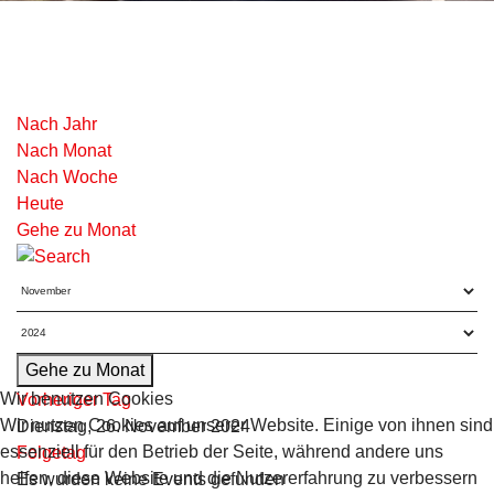
Nach Jahr
Nach Monat
Nach Woche
Heute
Gehe zu Monat
Gehe zu Monat
Wir benutzen Cookies
Vorheriger Tag
Wir nutzen Cookies auf unserer Website. Einige von ihnen sind
Dienstag, 26. November 2024
essenziell für den Betrieb der Seite, während andere uns
Folgetag
helfen, diese Website und die Nutzererfahrung zu verbessern
Es wurden keine Events gefunden