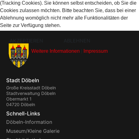
(Tracking Cookies). Sie können selbst entscheiden, ob Sie die
Cookies zulassen möchten. Bitte beachten Sie, dass bei einer
Ablehnung womöglich nicht mehr alle Funktionalitäten der
Seite zur Verfügung stehen.
AKZEPTIEREN
ABLEHNEN
Weitere Informationen
|
Impressum
Stadt Döbeln
Große Kreisstadt Döbeln
Stadtverwaltung Döbeln
Obermarkt 1
04720 Döbeln
Schnell-Links
Döbeln-Information
Museum/Kleine Galerie