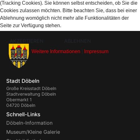
(Tracking Cookies). Sie können selbst entscheiden, ob Sie die
Cookies zulassen möchten. Bitte beachten Sie, dass bei einer
Ablehnung womöglich nicht mehr alle Funktionalitäten der
Seite zur Verfügung stehen.
AKZEPTIEREN
ABLEHNEN
Weitere Informationen
|
Impressum
Stadt Döbeln
Große Kreisstadt Döbeln
Stadtverwaltung Döbeln
Obermarkt 1
04720 Döbeln
Schnell-Links
Döbeln-Information
Museum/Kleine Galerie