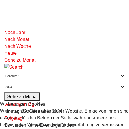
Nach Jahr
Nach Monat
Nach Woche
Heute
Gehe zu Monat
Gehe zu Monat
Wir benutzen Cookies
Vorheriger Tag
Wir nutzen Cookies auf unserer Website. Einige von ihnen sind
Montag, 09. Dezember 2024
essenziell für den Betrieb der Seite, während andere uns
Folgetag
helfen, diese Website und die Nutzererfahrung zu verbessern
Es wurden keine Events gefunden