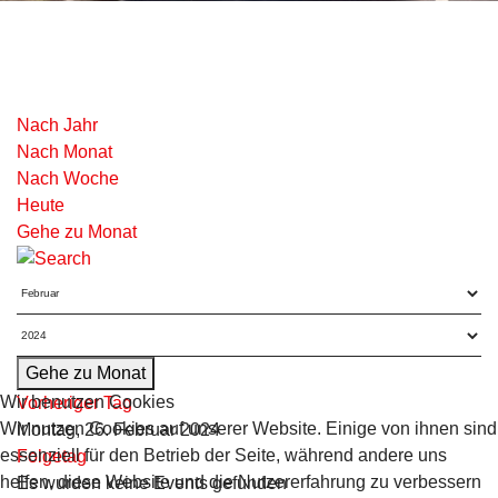
Nach Jahr
Nach Monat
Nach Woche
Heute
Gehe zu Monat
Gehe zu Monat
Wir benutzen Cookies
Vorheriger Tag
Wir nutzen Cookies auf unserer Website. Einige von ihnen sind
Montag, 26. Februar 2024
essenziell für den Betrieb der Seite, während andere uns
Folgetag
helfen, diese Website und die Nutzererfahrung zu verbessern
Es wurden keine Events gefunden