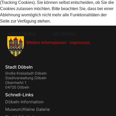
(Tracking Cookies). Sie können selbst entscheiden, ob Sie die
Cookies zulassen möchten. Bitte beachten Sie, dass bei einer
Ablehnung womöglich nicht mehr alle Funktionalitäten der
Seite zur Verfügung stehen.
AKZEPTIEREN
ABLEHNEN
Weitere Informationen
|
Impressum
Stadt Döbeln
Große Kreisstadt Döbeln
Stadtverwaltung Döbeln
Obermarkt 1
04720 Döbeln
Schnell-Links
Döbeln-Information
Museum/Kleine Galerie