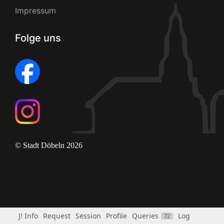
Impressum
Folge uns
© Stadt Döbeln 2026
J! Info
Request
Session
Profile
Queries
Log
72