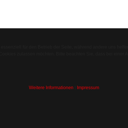
 essenziell für den Betrieb der Seite, während andere uns helf
 Cookies zulassen möchten. Bitte beachten Sie, dass bei einer 
Weitere Informationen
|
Impressum