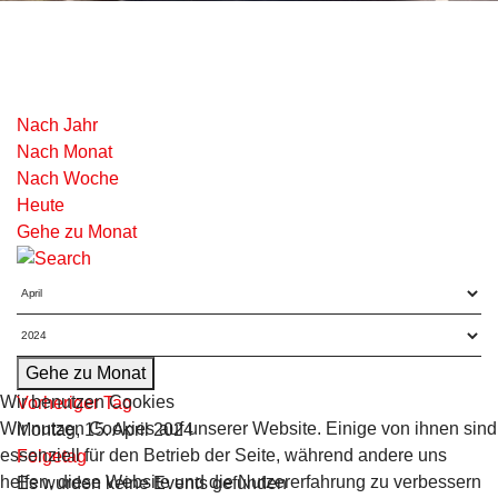
Nach Jahr
Nach Monat
Nach Woche
Heute
Gehe zu Monat
Gehe zu Monat
Wir benutzen Cookies
Vorheriger Tag
Wir nutzen Cookies auf unserer Website. Einige von ihnen sind
Montag, 15. April 2024
essenziell für den Betrieb der Seite, während andere uns
Folgetag
helfen, diese Website und die Nutzererfahrung zu verbessern
Es wurden keine Events gefunden