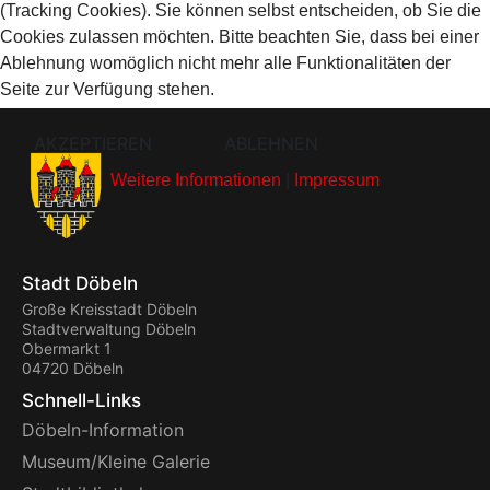
(Tracking Cookies). Sie können selbst entscheiden, ob Sie die
Cookies zulassen möchten. Bitte beachten Sie, dass bei einer
Ablehnung womöglich nicht mehr alle Funktionalitäten der
Seite zur Verfügung stehen.
AKZEPTIEREN
ABLEHNEN
Weitere Informationen
|
Impressum
Stadt Döbeln
Große Kreisstadt Döbeln
Stadtverwaltung Döbeln
Obermarkt 1
04720 Döbeln
Schnell-Links
Döbeln-Information
Museum/Kleine Galerie