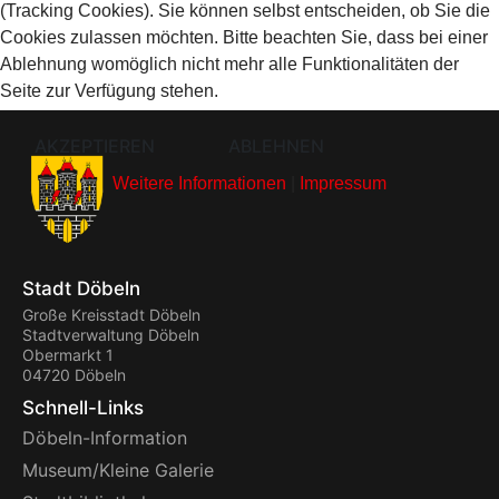
(Tracking Cookies). Sie können selbst entscheiden, ob Sie die
Cookies zulassen möchten. Bitte beachten Sie, dass bei einer
Ablehnung womöglich nicht mehr alle Funktionalitäten der
Seite zur Verfügung stehen.
AKZEPTIEREN
ABLEHNEN
Weitere Informationen
|
Impressum
Stadt Döbeln
Große Kreisstadt Döbeln
Stadtverwaltung Döbeln
Obermarkt 1
04720 Döbeln
Schnell-Links
Döbeln-Information
Museum/Kleine Galerie