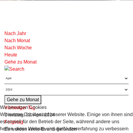
Nach Jahr
Nach Monat
Nach Woche
Heute
Gehe zu Monat
Gehe zu Monat
Wir benutzen Cookies
Vorheriger Tag
Wir nutzen Cookies auf unserer Website. Einige von ihnen sind
Dienstag, 02. April 2024
essenziell für den Betrieb der Seite, während andere uns
Folgetag
helfen, diese Website und die Nutzererfahrung zu verbessern
Es wurden keine Events gefunden