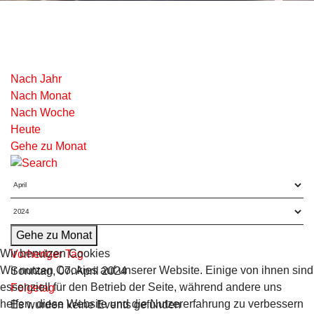
Nach Jahr
Nach Monat
Nach Woche
Heute
Gehe zu Monat
Gehe zu Monat
Wir benutzen Cookies
Vorheriger Tag
Wir nutzen Cookies auf unserer Website. Einige von ihnen sind
Sonntag, 07. April 2024
essenziell für den Betrieb der Seite, während andere uns
Folgetag
helfen, diese Website und die Nutzererfahrung zu verbessern
Es wurden keine Events gefunden