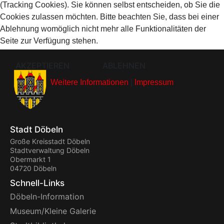
(Tracking Cookies). Sie können selbst entscheiden, ob Sie die
Cookies zulassen möchten. Bitte beachten Sie, dass bei einer
Ablehnung womöglich nicht mehr alle Funktionalitäten der
Seite zur Verfügung stehen.
AKZEPTIEREN
ABLEHNEN
Weitere Informationen
|
Impressum
Stadt Döbeln
Große Kreisstadt Döbeln
Stadtverwaltung Döbeln
Obermarkt 1
04720 Döbeln
Schnell-Links
Döbeln-Information
Museum/Kleine Galerie