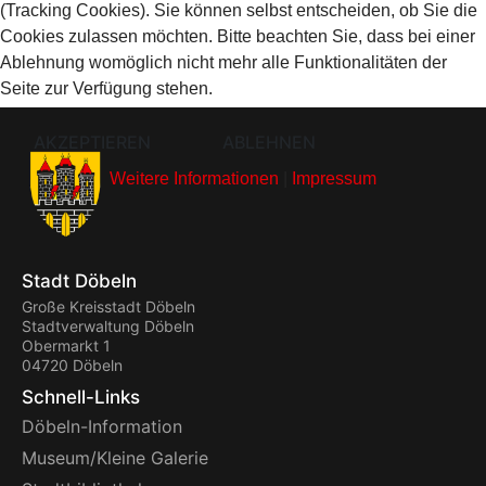
(Tracking Cookies). Sie können selbst entscheiden, ob Sie die
Cookies zulassen möchten. Bitte beachten Sie, dass bei einer
Ablehnung womöglich nicht mehr alle Funktionalitäten der
Seite zur Verfügung stehen.
AKZEPTIEREN
ABLEHNEN
Weitere Informationen
|
Impressum
Stadt Döbeln
Große Kreisstadt Döbeln
Stadtverwaltung Döbeln
Obermarkt 1
04720 Döbeln
Schnell-Links
Döbeln-Information
Museum/Kleine Galerie