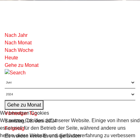
Nach Jahr
Nach Monat
Nach Woche
Heute
Gehe zu Monat
Gehe zu Monat
Wir benutzen Cookies
Vorheriger Tag
Wir nutzen Cookies auf unserer Website. Einige von ihnen sind
Samstag, 08. Juni 2024
essenziell für den Betrieb der Seite, während andere uns
Folgetag
helfen, diese Website und die Nutzererfahrung zu verbessern
Es wurden keine Events gefunden