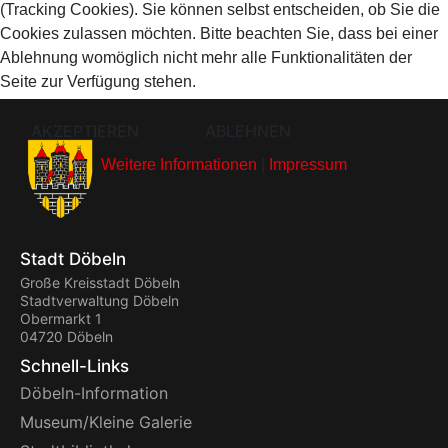
(Tracking Cookies). Sie können selbst entscheiden, ob Sie die
Cookies zulassen möchten. Bitte beachten Sie, dass bei einer
Ablehnung womöglich nicht mehr alle Funktionalitäten der
Seite zur Verfügung stehen.
AKZEPTIEREN
ABLEHNEN
Weitere Informationen
|
Impressum
Stadt Döbeln
Große Kreisstadt Döbeln
Stadtverwaltung Döbeln
Obermarkt 1
04720 Döbeln
Schnell-Links
Döbeln-Information
Museum/Kleine Galerie