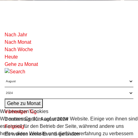
Nach Jahr
Nach Monat
Nach Woche
Heute
Gehe zu Monat
Gehe zu Monat
Wir benutzen Cookies
Vorheriger Tag
Wir nutzen Cookies auf unserer Website. Einige von ihnen sind
Donnerstag, 01. August 2024
essenziell für den Betrieb der Seite, während andere uns
Folgetag
helfen, diese Website und die Nutzererfahrung zu verbessern
Es wurden keine Events gefunden