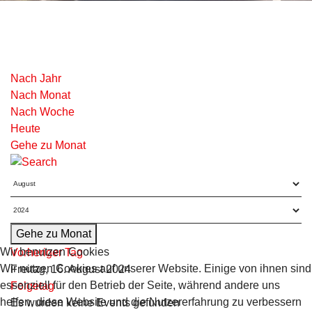
Nach Jahr
Nach Monat
Nach Woche
Heute
Gehe zu Monat
Gehe zu Monat
Wir benutzen Cookies
Vorheriger Tag
Wir nutzen Cookies auf unserer Website. Einige von ihnen sind
Freitag, 16. August 2024
essenziell für den Betrieb der Seite, während andere uns
Folgetag
helfen, diese Website und die Nutzererfahrung zu verbessern
Es wurden keine Events gefunden