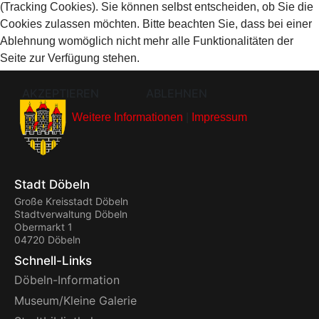
(Tracking Cookies). Sie können selbst entscheiden, ob Sie die
Cookies zulassen möchten. Bitte beachten Sie, dass bei einer
Ablehnung womöglich nicht mehr alle Funktionalitäten der
Seite zur Verfügung stehen.
AKZEPTIEREN
ABLEHNEN
Weitere Informationen
|
Impressum
Stadt Döbeln
Große Kreisstadt Döbeln
Stadtverwaltung Döbeln
Obermarkt 1
04720 Döbeln
Schnell-Links
Döbeln-Information
Museum/Kleine Galerie