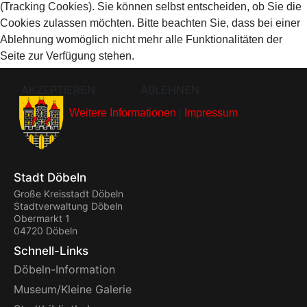
(Tracking Cookies). Sie können selbst entscheiden, ob Sie die
Cookies zulassen möchten. Bitte beachten Sie, dass bei einer
Ablehnung womöglich nicht mehr alle Funktionalitäten der
Seite zur Verfügung stehen.
AKZEPTIEREN
ABLEHNEN
Weitere Informationen
|
Impressum
Stadt Döbeln
Große Kreisstadt Döbeln
Stadtverwaltung Döbeln
Obermarkt 1
04720 Döbeln
Schnell-Links
Döbeln-Information
Museum/Kleine Galerie