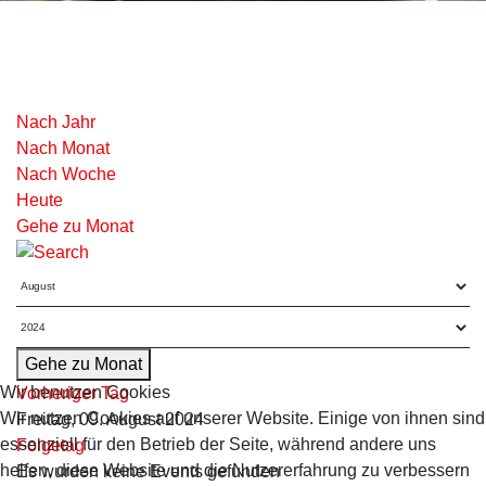
Nach Jahr
Nach Monat
Nach Woche
Heute
Gehe zu Monat
Gehe zu Monat
Wir benutzen Cookies
Vorheriger Tag
Wir nutzen Cookies auf unserer Website. Einige von ihnen sind
Freitag, 09. August 2024
essenziell für den Betrieb der Seite, während andere uns
Folgetag
helfen, diese Website und die Nutzererfahrung zu verbessern
Es wurden keine Events gefunden