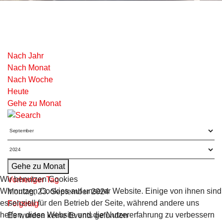
Nach Jahr
Nach Monat
Nach Woche
Heute
Gehe zu Monat
Gehe zu Monat
Wir benutzen Cookies
Vorheriger Tag
Wir nutzen Cookies auf unserer Website. Einige von ihnen sind
Montag, 23. September 2024
essenziell für den Betrieb der Seite, während andere uns
Folgetag
helfen, diese Website und die Nutzererfahrung zu verbessern
Es wurden keine Events gefunden