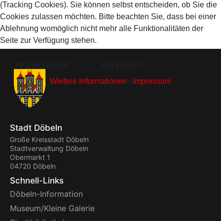
(Tracking Cookies). Sie können selbst entscheiden, ob Sie die
Cookies zulassen möchten. Bitte beachten Sie, dass bei einer
Ablehnung womöglich nicht mehr alle Funktionalitäten der
Seite zur Verfügung stehen.
AKZEPTIEREN
ABLEHNEN
Weitere Informationen
|
Impressum
Stadt Döbeln
Große Kreisstadt Döbeln
Stadtverwaltung Döbeln
Obermarkt 1
04720 Döbeln
Schnell-Links
Döbeln-Information
Museum/Kleine Galerie