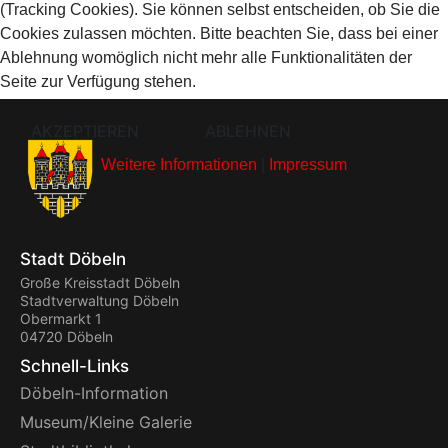
(Tracking Cookies). Sie können selbst entscheiden, ob Sie die
Cookies zulassen möchten. Bitte beachten Sie, dass bei einer
Ablehnung womöglich nicht mehr alle Funktionalitäten der
Seite zur Verfügung stehen.
AKZEPTIEREN
ABLEHNEN
Weitere Informationen
|
Impressum
Stadt Döbeln
Große Kreisstadt Döbeln
Stadtverwaltung Döbeln
Obermarkt 1
04720 Döbeln
Schnell-Links
Döbeln-Information
Museum/Kleine Galerie