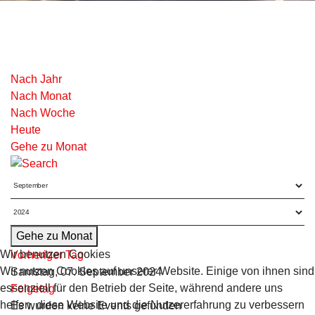
Nach Jahr
Nach Monat
Nach Woche
Heute
Gehe zu Monat
Gehe zu Monat
Wir benutzen Cookies
Vorheriger Tag
Wir nutzen Cookies auf unserer Website. Einige von ihnen sind
Samstag, 07. September 2024
essenziell für den Betrieb der Seite, während andere uns
Folgetag
helfen, diese Website und die Nutzererfahrung zu verbessern
Es wurden keine Events gefunden