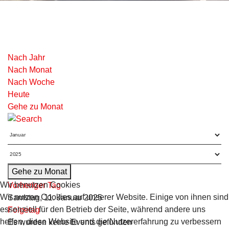
Nach Jahr
Nach Monat
Nach Woche
Heute
Gehe zu Monat
Gehe zu Monat
Wir benutzen Cookies
Vorheriger Tag
Wir nutzen Cookies auf unserer Website. Einige von ihnen sind
Samstag, 11. Januar 2025
essenziell für den Betrieb der Seite, während andere uns
Folgetag
helfen, diese Website und die Nutzererfahrung zu verbessern
Es wurden keine Events gefunden