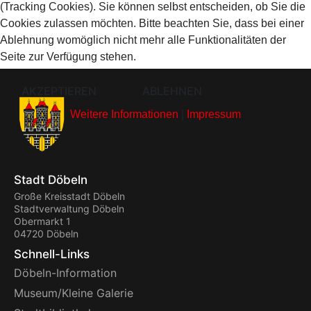
(Tracking Cookies). Sie können selbst entscheiden, ob Sie die
Cookies zulassen möchten. Bitte beachten Sie, dass bei einer
Ablehnung womöglich nicht mehr alle Funktionalitäten der
Seite zur Verfügung stehen.
AKZEPTIEREN
ABLEHNEN
Weitere Informationen
|
Impressum
Stadt Döbeln
Große Kreisstadt Döbeln
Stadtverwaltung Döbeln
Obermarkt 1
04720 Döbeln
Schnell-Links
Döbeln-Information
Museum/Kleine Galerie