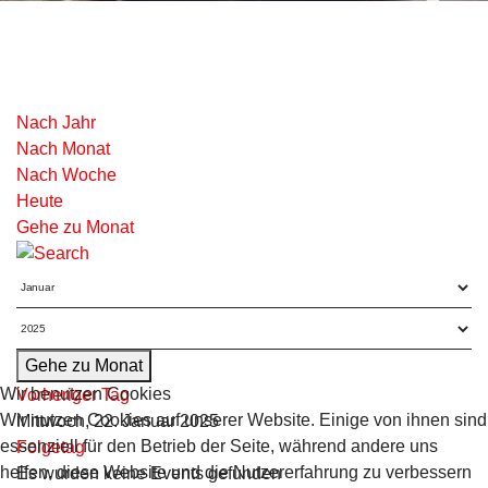
Nach Jahr
Nach Monat
Nach Woche
Heute
Gehe zu Monat
Gehe zu Monat
Wir benutzen Cookies
Vorheriger Tag
Wir nutzen Cookies auf unserer Website. Einige von ihnen sind
Mittwoch, 22. Januar 2025
essenziell für den Betrieb der Seite, während andere uns
Folgetag
helfen, diese Website und die Nutzererfahrung zu verbessern
Es wurden keine Events gefunden