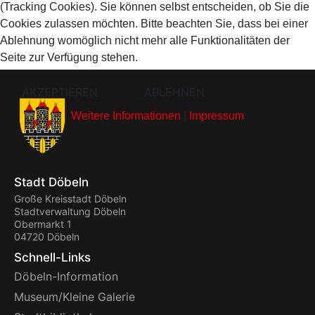
(Tracking Cookies). Sie können selbst entscheiden, ob Sie die
Cookies zulassen möchten. Bitte beachten Sie, dass bei einer
Ablehnung womöglich nicht mehr alle Funktionalitäten der
Seite zur Verfügung stehen.
AKZEPTIEREN
ABLEHNEN
Weitere Informationen
|
Impressum
Stadt Döbeln
Große Kreisstadt Döbeln
Stadtverwaltung Döbeln
Obermarkt 1
04720 Döbeln
Schnell-Links
Döbeln-Information
Museum/Kleine Galerie