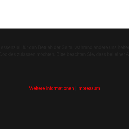
 essenziell für den Betrieb der Seite, während andere uns helf
 Cookies zulassen möchten. Bitte beachten Sie, dass bei einer 
Weitere Informationen
|
Impressum