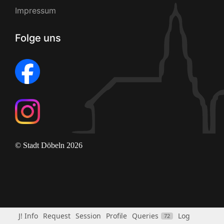
Impressum
Folge uns
© Stadt Döbeln 2026
J! Info
Request
Session
Profile
Queries
Log
72