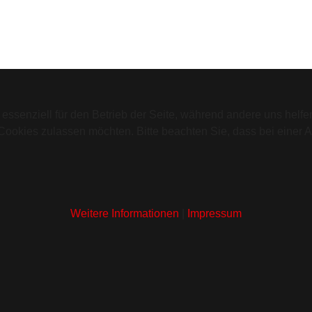
 essenziell für den Betrieb der Seite, während andere uns helf
 Cookies zulassen möchten. Bitte beachten Sie, dass bei einer 
Weitere Informationen
|
Impressum