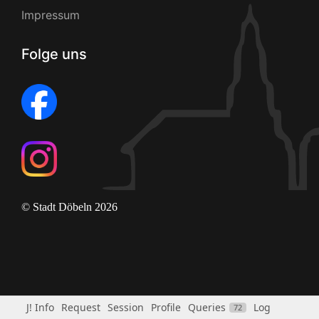
Impressum
Folge uns
© Stadt Döbeln 2026
J! Info
Request
Session
Profile
Queries
Log
72