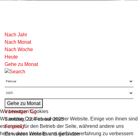
Nach Jahr
Nach Monat
Nach Woche
Heute
Gehe zu Monat
Gehe zu Monat
Wir benutzen Cookies
Vorheriger Tag
Wir nutzen Cookies auf unserer Website. Einige von ihnen sind
Samstag, 22. Februar 2025
essenziell für den Betrieb der Seite, während andere uns
Folgetag
helfen, diese Website und die Nutzererfahrung zu verbessern
Es wurden keine Events gefunden