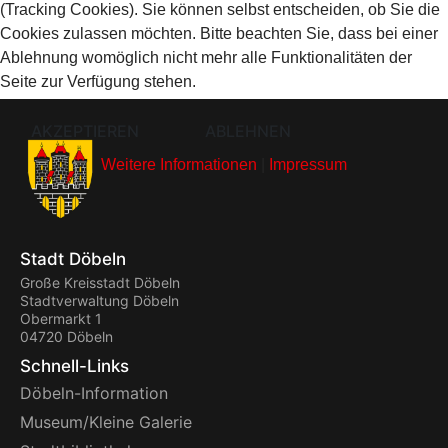
(Tracking Cookies). Sie können selbst entscheiden, ob Sie die
Cookies zulassen möchten. Bitte beachten Sie, dass bei einer
Ablehnung womöglich nicht mehr alle Funktionalitäten der
Seite zur Verfügung stehen.
AKZEPTIEREN
ABLEHNEN
Weitere Informationen
|
Impressum
Stadt Döbeln
Große Kreisstadt Döbeln
Stadtverwaltung Döbeln
Obermarkt 1
04720 Döbeln
Schnell-Links
Döbeln-Information
Museum/Kleine Galerie