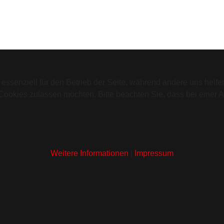
 essenziell für den Betrieb der Seite, während andere uns helf
 Cookies zulassen möchten. Bitte beachten Sie, dass bei einer 
Weitere Informationen
|
Impressum