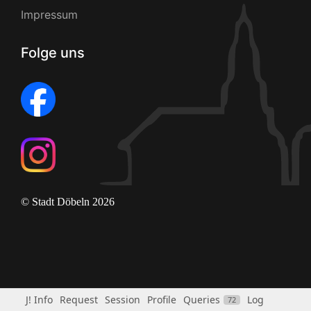
Impressum
Folge uns
© Stadt Döbeln 2026
J! Info
Request
Session
Profile
Queries
Log
72