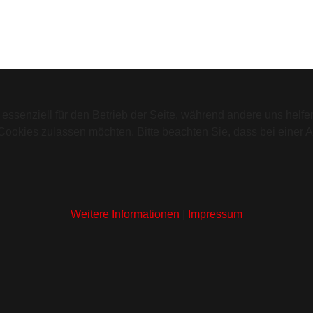
 essenziell für den Betrieb der Seite, während andere uns helf
 Cookies zulassen möchten. Bitte beachten Sie, dass bei einer 
Weitere Informationen
|
Impressum