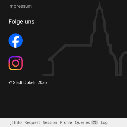
Impressum
Folge uns
© Stadt Döbeln 2026
J! Info
Request
Session
Profile
Queries
Log
72