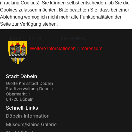
(Tracking Cookies). Sie können selbst entscheiden, ob Sie die
Cookies zulassen möchten. Bitte beachten Sie, dass bei einer
Ablehnung womöglich nicht mehr alle Funktionalitäten der
Seite zur Verfügung stehen.
AKZEPTIEREN
ABLEHNEN
Weitere Informationen
|
Impressum
Stadt Döbeln
Große Kreisstadt Döbeln
Stadtverwaltung Döbeln
Obermarkt 1
04720 Döbeln
Schnell-Links
Döbeln-Information
Museum/Kleine Galerie