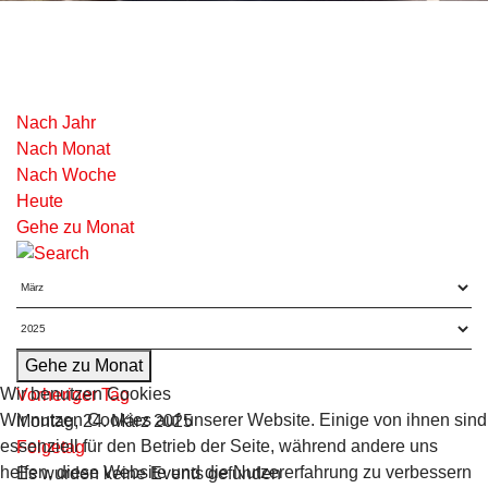
Nach Jahr
Nach Monat
Nach Woche
Heute
Gehe zu Monat
Gehe zu Monat
Wir benutzen Cookies
Vorheriger Tag
Wir nutzen Cookies auf unserer Website. Einige von ihnen sind
Montag, 24. März 2025
essenziell für den Betrieb der Seite, während andere uns
Folgetag
helfen, diese Website und die Nutzererfahrung zu verbessern
Es wurden keine Events gefunden