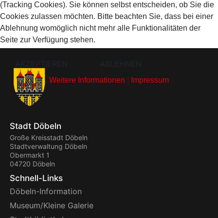
(Tracking Cookies). Sie können selbst entscheiden, ob Sie die
Cookies zulassen möchten. Bitte beachten Sie, dass bei einer
Ablehnung womöglich nicht mehr alle Funktionalitäten der
Seite zur Verfügung stehen.
AKZEPTIEREN
ABLEHNEN
Weitere Informationen
|
Impressum
Stadt Döbeln
Große Kreisstadt Döbeln
Stadtverwaltung Döbeln
Obermarkt 1
04720 Döbeln
Schnell-Links
Döbeln-Information
Museum/Kleine Galerie