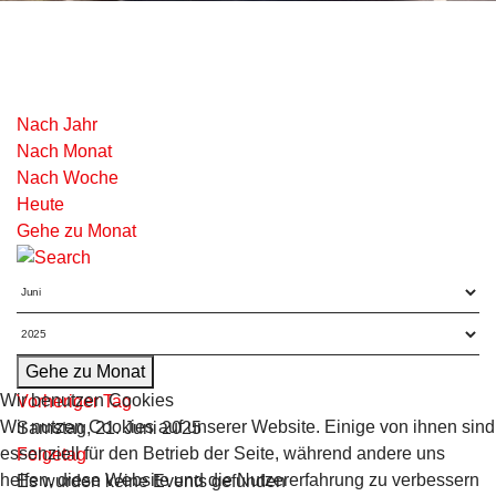
Nach Jahr
Nach Monat
Nach Woche
Heute
Gehe zu Monat
Gehe zu Monat
Wir benutzen Cookies
Vorheriger Tag
Wir nutzen Cookies auf unserer Website. Einige von ihnen sind
Samstag, 21. Juni 2025
essenziell für den Betrieb der Seite, während andere uns
Folgetag
helfen, diese Website und die Nutzererfahrung zu verbessern
Es wurden keine Events gefunden