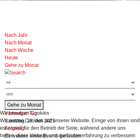
Nach Jahr
Nach Monat
Nach Woche
Heute
Gehe zu Monat
Gehe zu Monat
Wir benutzen Cookies
Vorheriger Tag
Wir nutzen Cookies auf unserer Website. Einige von ihnen sind
Samstag, 19. Juli 2025
essenziell für den Betrieb der Seite, während andere uns
Folgetag
helfen, diese Website und die Nutzererfahrung zu verbessern
Es wurden keine Events gefunden