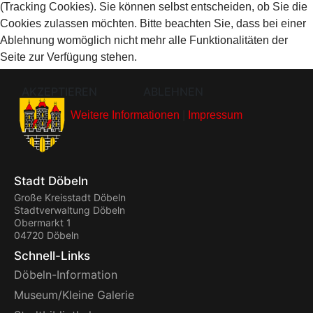
(Tracking Cookies). Sie können selbst entscheiden, ob Sie die
Cookies zulassen möchten. Bitte beachten Sie, dass bei einer
Ablehnung womöglich nicht mehr alle Funktionalitäten der
Seite zur Verfügung stehen.
AKZEPTIEREN
ABLEHNEN
Weitere Informationen
|
Impressum
Stadt Döbeln
Große Kreisstadt Döbeln
Stadtverwaltung Döbeln
Obermarkt 1
04720 Döbeln
Schnell-Links
Döbeln-Information
Museum/Kleine Galerie