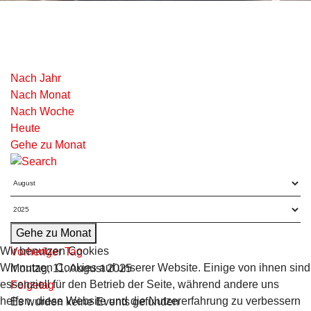
Nach Jahr
Nach Monat
Nach Woche
Heute
Gehe zu Monat
Gehe zu Monat
Wir benutzen Cookies
Vorheriger Tag
Wir nutzen Cookies auf unserer Website. Einige von ihnen sind
Montag, 11. August 2025
essenziell für den Betrieb der Seite, während andere uns
Folgetag
helfen, diese Website und die Nutzererfahrung zu verbessern
Es wurden keine Events gefunden