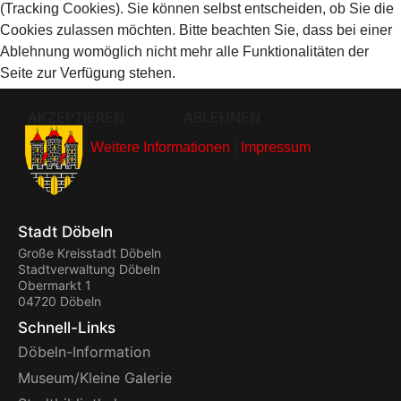
(Tracking Cookies). Sie können selbst entscheiden, ob Sie die
Cookies zulassen möchten. Bitte beachten Sie, dass bei einer
Ablehnung womöglich nicht mehr alle Funktionalitäten der
Seite zur Verfügung stehen.
AKZEPTIEREN
ABLEHNEN
Weitere Informationen
|
Impressum
Stadt Döbeln
Große Kreisstadt Döbeln
Stadtverwaltung Döbeln
Obermarkt 1
04720 Döbeln
Schnell-Links
Döbeln-Information
Museum/Kleine Galerie