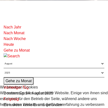
Nach Jahr
Nach Monat
Nach Woche
Heute
Gehe zu Monat
Gehe zu Monat
Wir benutzen Cookies
Vorheriger Tag
Wir nutzen Cookies auf unserer Website. Einige von ihnen sind
Donnerstag, 14. August 2025
essenziell für den Betrieb der Seite, während andere uns
Folgetag
helfen, diese Website und die Nutzererfahrung zu verbessern
Es wurden keine Events gefunden