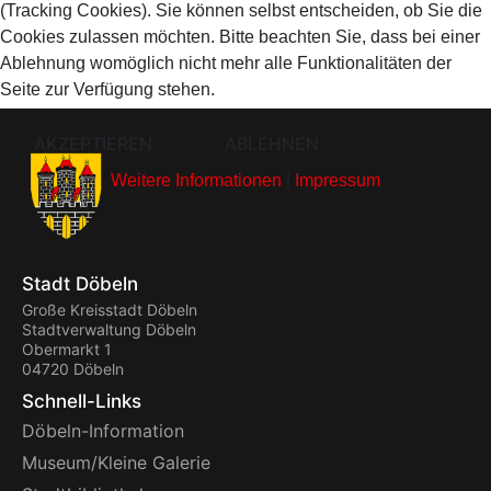
(Tracking Cookies). Sie können selbst entscheiden, ob Sie die
Cookies zulassen möchten. Bitte beachten Sie, dass bei einer
Ablehnung womöglich nicht mehr alle Funktionalitäten der
Seite zur Verfügung stehen.
AKZEPTIEREN
ABLEHNEN
Weitere Informationen
|
Impressum
Stadt Döbeln
Große Kreisstadt Döbeln
Stadtverwaltung Döbeln
Obermarkt 1
04720 Döbeln
Schnell-Links
Döbeln-Information
Museum/Kleine Galerie