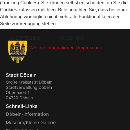
(Tracking Cookies). Sie können selbst entscheiden, ob Sie die
Cookies zulassen möchten. Bitte beachten Sie, dass bei einer
Ablehnung womöglich nicht mehr alle Funktionalitäten der
Seite zur Verfügung stehen.
AKZEPTIEREN
ABLEHNEN
Weitere Informationen
|
Impressum
Stadt Döbeln
Große Kreisstadt Döbeln
Stadtverwaltung Döbeln
Obermarkt 1
04720 Döbeln
Schnell-Links
Döbeln-Information
Museum/Kleine Galerie