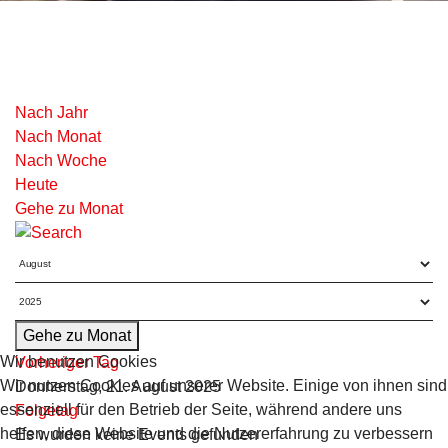
Nach Jahr
Nach Monat
Nach Woche
Heute
Gehe zu Monat
Gehe zu Monat
Wir benutzen Cookies
Vorheriger Tag
Wir nutzen Cookies auf unserer Website. Einige von ihnen sind
Donnerstag, 21. August 2025
essenziell für den Betrieb der Seite, während andere uns
Folgetag
helfen, diese Website und die Nutzererfahrung zu verbessern
Es wurden keine Events gefunden