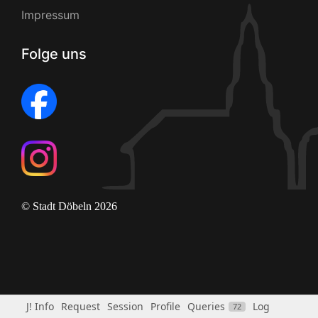
Impressum
Folge uns
© Stadt Döbeln 2026
J! Info
Request
Session
Profile
Queries
Log
72