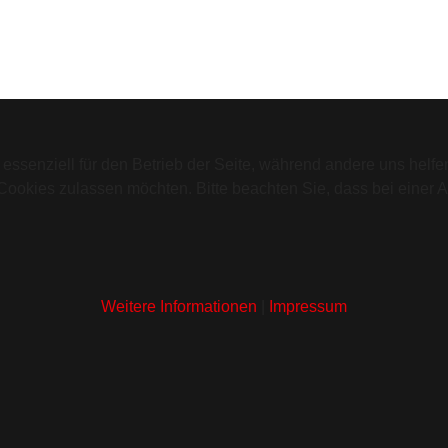
 essenziell für den Betrieb der Seite, während andere uns helf
 Cookies zulassen möchten. Bitte beachten Sie, dass bei einer 
Weitere Informationen
|
Impressum