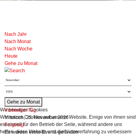
Nach Jahr
Nach Monat
Nach Woche
Heute
Gehe zu Monat
Gehe zu Monat
Wir benutzen Cookies
Vorheriger Tag
Wir nutzen Cookies auf unserer Website. Einige von ihnen sind
Mittwoch, 25. November 2026
essenziell für den Betrieb der Seite, während andere uns
Folgetag
helfen, diese Website und die Nutzererfahrung zu verbessern
Es wurden keine Events gefunden