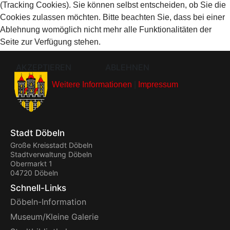
(Tracking Cookies). Sie können selbst entscheiden, ob Sie die
Cookies zulassen möchten. Bitte beachten Sie, dass bei einer
Ablehnung womöglich nicht mehr alle Funktionalitäten der
Seite zur Verfügung stehen.
AKZEPTIEREN
ABLEHNEN
Weitere Informationen
|
Impressum
Stadt Döbeln
Große Kreisstadt Döbeln
Stadtverwaltung Döbeln
Obermarkt 1
04720 Döbeln
Schnell-Links
Döbeln-Information
Museum/Kleine Galerie