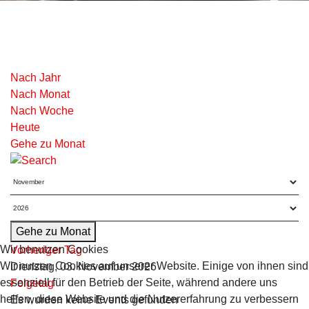
Nach Jahr
Nach Monat
Nach Woche
Heute
Gehe zu Monat
Gehe zu Monat
Wir benutzen Cookies
Vorheriger Tag
Wir nutzen Cookies auf unserer Website. Einige von ihnen sind
Dienstag, 03. November 2026
essenziell für den Betrieb der Seite, während andere uns
Folgetag
helfen, diese Website und die Nutzererfahrung zu verbessern
Es wurden keine Events gefunden