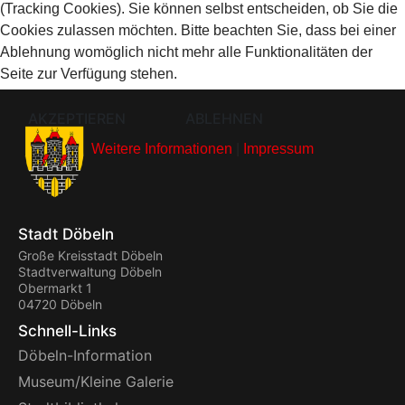
(Tracking Cookies). Sie können selbst entscheiden, ob Sie die
Cookies zulassen möchten. Bitte beachten Sie, dass bei einer
Ablehnung womöglich nicht mehr alle Funktionalitäten der
Seite zur Verfügung stehen.
AKZEPTIEREN
ABLEHNEN
Weitere Informationen
|
Impressum
Stadt Döbeln
Große Kreisstadt Döbeln
Stadtverwaltung Döbeln
Obermarkt 1
04720 Döbeln
Schnell-Links
Döbeln-Information
Museum/Kleine Galerie