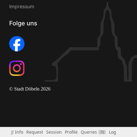
Impressum
Folge uns
© Stadt Döbeln 2026
J! Info
Request
Session
Profile
Queries
Log
72