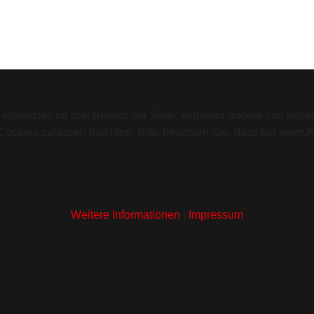
 essenziell für den Betrieb der Seite, während andere uns helf
 Cookies zulassen möchten. Bitte beachten Sie, dass bei einer 
Weitere Informationen
|
Impressum