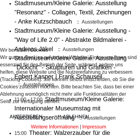
Stadtmuseum/Kleine Galerie: Ausstellung
"Resonanz" - Collagen, Textil, Zeichnungen
- Anke Kutzschbauch
:: Ausstellungen
Stadtmuseum/Kleine Galerie: Ausstellung -
"Way of Life 2.0" - Abstrakte Bildmalerei -
Andreas Jäkel
:: Ausstellungen
Wir benutzen Cookies
Wir nutzen Cookies auf unserer Website. Einige von ihnen sind
Stadtmuseum/Kleine Galerie: Ausstellung
essenziell für den Betrieb der Seite, während andere uns
"Dickicht" - Skulpturen und Grafiken -
helfen, diese Website und die Nutzererfahrung zu verbessern
Egbert Kasper | Frank Schauseil
(Tracking Cookies). Sie können selbst entscheiden, ob Sie die
:: Ausstellungen
Cookies zulassen möchten. Bitte beachten Sie, dass bei einer
Ablehnung womöglich nicht mehr alle Funktionalitäten der
Stadtmuseum/Kleine Galerie:
11:00 - 17:00
Seite zur Verfügung stehen.
Internationaler Museumstag mit
AKZEPTIEREN
ABLEHNEN
Ausstellungseröffnung
:: Ausstellungen
Weitere Informationen
|
Impressum
Theater: Walzerzauber für die
15:00