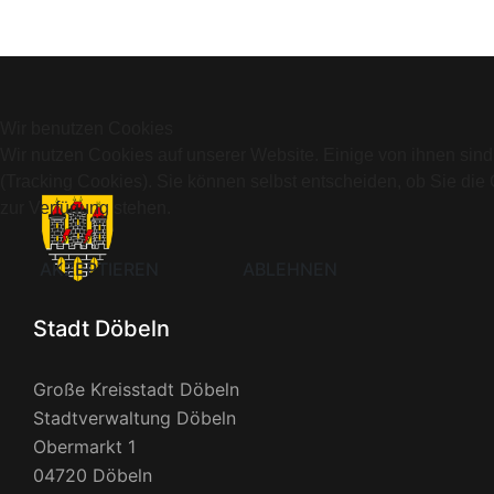
Wir benutzen Cookies
Wir nutzen Cookies auf unserer Website. Einige von ihnen sind
(Tracking Cookies). Sie können selbst entscheiden, ob Sie die
zur Verfügung stehen.
AKZEPTIEREN
ABLEHNEN
Stadt Döbeln
Große Kreisstadt Döbeln
Stadtverwaltung Döbeln
Obermarkt 1
04720 Döbeln