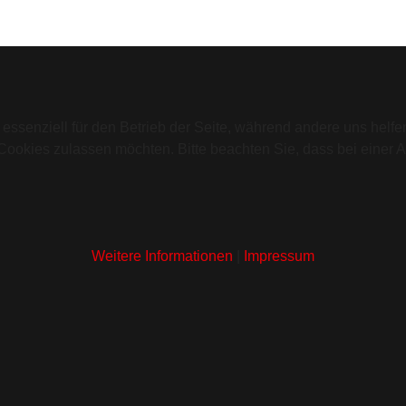
 essenziell für den Betrieb der Seite, während andere uns helf
 Cookies zulassen möchten. Bitte beachten Sie, dass bei einer 
Weitere Informationen
|
Impressum