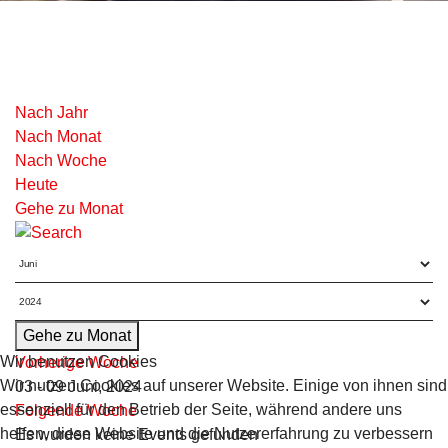
Nach Jahr
Nach Monat
Nach Woche
Heute
Gehe zu Monat
Gehe zu Monat
Wir benutzen Cookies
Vorherige Woche
Wir nutzen Cookies auf unserer Website. Einige von ihnen sind
03 - 09 Juni, 2024
essenziell für den Betrieb der Seite, während andere uns
Folgende Woche
helfen, diese Website und die Nutzererfahrung zu verbessern
Es wurden keine Events gefunden