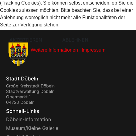
(Tracking Cookies). Sie können selbst entscheiden, ob Sie die
Cookies zulassen möchten. Bitte beachten Sie, dass bei einer
Ablehnung womöglich nicht mehr alle Funktionalitäten der
Seite zur Verfügung stehen.
AKZEPTIEREN
ABLEHNEN
Weitere Informationen
|
Impressum
Stadt Döbeln
Große Kreisstadt Döbeln
Stadtverwaltung Döbeln
Obermarkt 1
04720 Döbeln
Schnell-Links
Döbeln-Information
Museum/Kleine Galerie