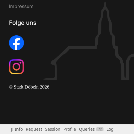
Impressum
Folge uns
© Stadt Döbeln 2026
J! Info
Request
Session
Profile
Queries
Log
72