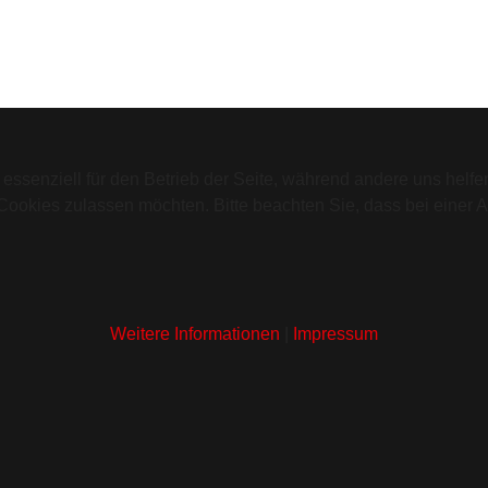
 essenziell für den Betrieb der Seite, während andere uns helf
 Cookies zulassen möchten. Bitte beachten Sie, dass bei einer 
Weitere Informationen
|
Impressum