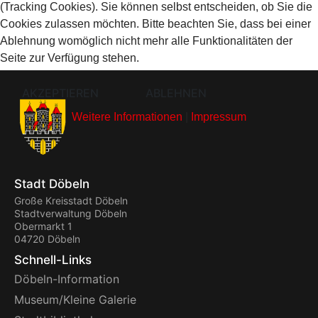
(Tracking Cookies). Sie können selbst entscheiden, ob Sie die
Cookies zulassen möchten. Bitte beachten Sie, dass bei einer
Ablehnung womöglich nicht mehr alle Funktionalitäten der
Seite zur Verfügung stehen.
AKZEPTIEREN
ABLEHNEN
Weitere Informationen
|
Impressum
Stadt Döbeln
Große Kreisstadt Döbeln
Stadtverwaltung Döbeln
Obermarkt 1
04720 Döbeln
Schnell-Links
Döbeln-Information
Museum/Kleine Galerie